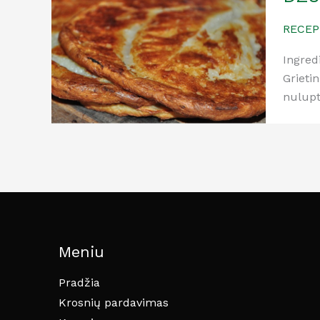
RECEP
Ingredi
Grietin
nulupt
Meniu
Pradžia
Krosnių pardavimas