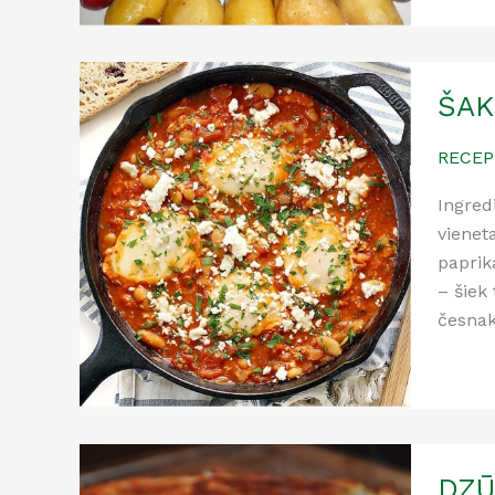
ŠAK
RECEP
Ingred
vienet
papri
– šiek
česna
DZŪ