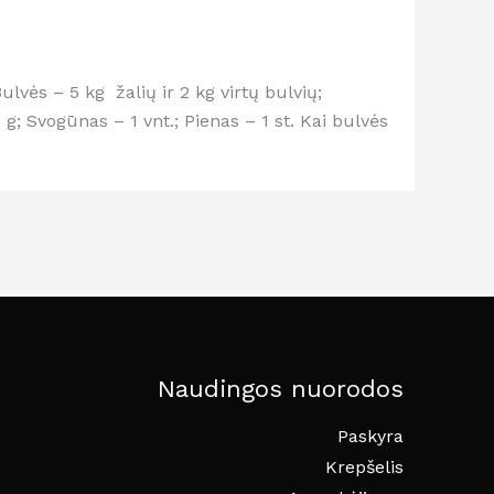
ulvės – 5 kg žalių ir 2 kg virtų bulvių;
00 g; Svogūnas – 1 vnt.; Pienas – 1 st. Kai bulvės
Naudingos nuorodos
Paskyra
Krepšelis