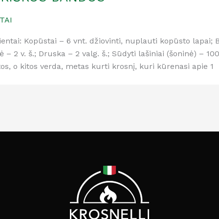
TAI
entai: Kopūstai – 6 vnt. džiovinti, nuplauti kopūsto lapai; B
ė – 2 v. š.; Druska – 2 valg. š.; Sūdyti lašiniai (šoninė) – 1
os, o kitos verda, metas kurti krosnį, kuri kūrenasi apie 1