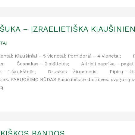
ŠUKA – IZRAELIETIŠKA KIAUŠINIE
TAI
ientai: Kiaušiniai – 5 vienetai; Pomidorai – 4 vienetai
as; Česnakas – 2 skiltelės; Aitrioji paprika – pagal s
ka – 1 šaukštelis; Druskos – žiupsnelis; Pipirų – 
 tiek. PARUOŠIMO BŪDAS:Pasiruoškite daržoves: svogūną supj
ką
KIŠKOS BANDOS