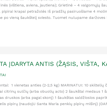
inės (vištiena, aviena, jautiena); Grietinė – 4 valgomųjų š
 pipirai krapai petražolės Iš pradžių pasiruošiame 4 moliniu
 po vieną šaukštelį sviesto. Tuomet nulupame daržoves 
TA ĮDARYTA ANTIS (ŽĄSIS, VIŠTA, 
TAI
entai: 1 vienetas anties (2-2,5 kg) MARINATUI: 10 skiltelių
ai citrinų sulčių (arba obuolių acto) 2 šaukštai medaus 1 ša
as druskos (arba pagal skonį) 1 šaukštas saldžiosios papri
elis pipirų (naudojU Santa Maria penkių pipirų mišinį) ĮDA