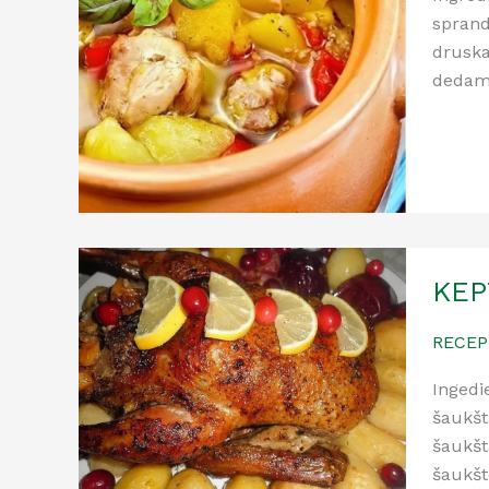
sprand
druska
dedame
KEP
RECEP
Ingedi
šaukšt
šaukšt
šaukšt