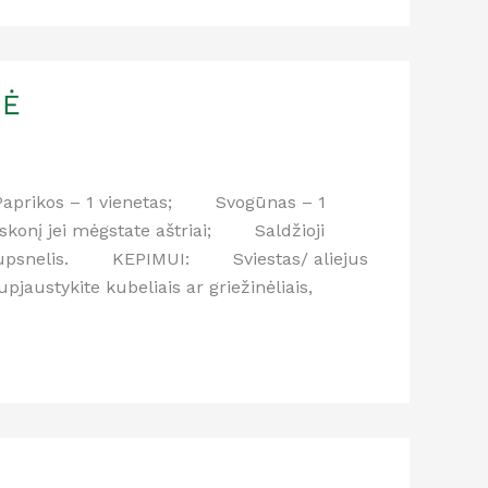
NĖ
; Paprikos – 1 vienetas; Svogūnas – 1
konį jei mėgstate aštriai; Saldžioji
žiupsnelis. KEPIMUI: Sviestas/ aliejus
austykite kubeliais ar griežinėliais,