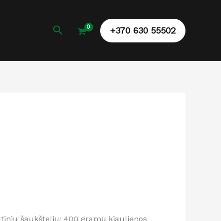
Paieška
+370 630 55502
batinių šaukštelių; 400 gramų kiaulienos