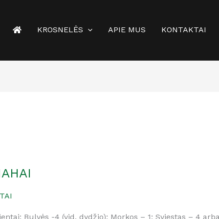
KROSNELĖS
APIE MUS
KONTAKTAI
AHAI
TAI
ientai: Bulvės -4 (vid. dydžio); Morkos – 1; Sviestas – 4 ar