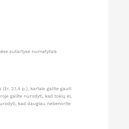
inėse sutartyse numatytais
r. 2.1.4 p.), kartais galite gauti
je galite nurodyti, kad tokių el.
 nurodyti, kad daugiau nebenorite