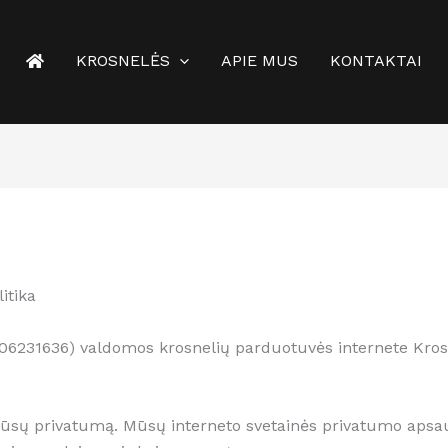
KROSNELĖS
APIE MUS
KONTAKTAI
itika
06231636) valdomos krosnelių parduotuvės internete Krosne
ti Jūsų privatumą. Mūsų interneto svetainės privatumo apsa