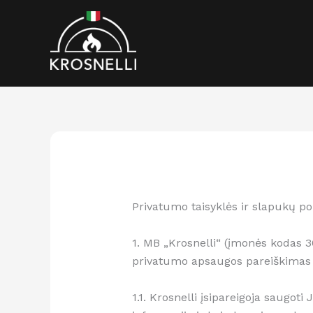
Pereiti
prie
turinio
Privatumo taisyklės ir slapukų pol
1. MB „Krosnelli“ (įmonės kodas 3
privatumo apsaugos pareiškimas
1.1. Krosnelli įsipareigoja saugo