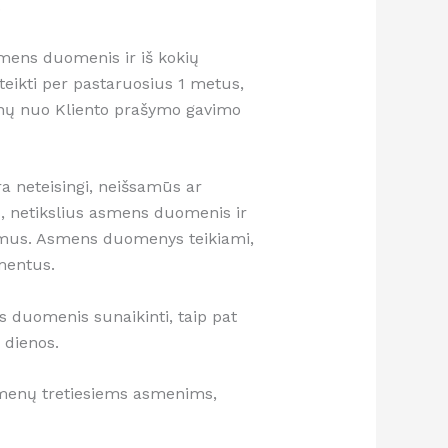
.
smens duomenis ir iš kokių
 teikti per pastaruosius 1 metus,
ienų nuo Kliento prašymo gavimo
a neteisingi, neišsamūs ar
s, netikslius asmens duomenis ir
smus. Asmens duomenys teikiami,
mentus.
 duomenis sunaikinti, taip pat
 dienos.
uomenų tretiesiems asmenims,