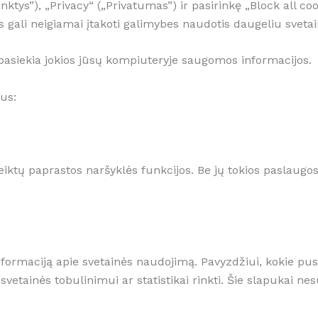
nktys”), „Privacy“ („Privatumas”) ir pasirinkę „Block all co
gali neigiamai įtakoti galimybes naudotis daugeliu svetai
asiekia jokios jūsų kompiuteryje saugomos informacijos.
us:
iktų paprastos naršyklės funkcijos. Be jų tokios paslaugos 
 informaciją apie svetainės naudojimą. Pavyzdžiui, kokie pu
tainės tobulinimui ar statistikai rinkti. Šie slapukai nes