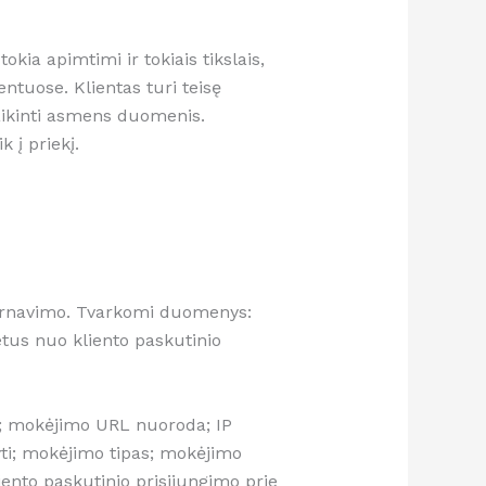
okia apimtimi ir tokiais tikslais,
ntuose. Klientas turi teisę
naikinti asmens duomenis.
 į priekį.
ptarnavimo. Tvarkomi duomenys:
tus nuo kliento paskutinio
ė; mokėjimo URL nuoroda; IP
ti; mokėjimo tipas; mokėjimo
nto paskutinio prisijungimo prie