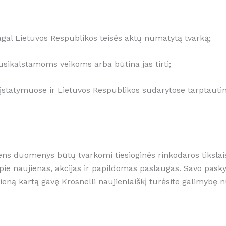
pagal Lietuvos Respublikos teisės aktų numatytą tvarką;
 nusikalstamoms veikoms arba būtina jas tirti;
s įstatymuose ir Lietuvos Respublikos sudarytose tarptaut
ns duomenys būtų tvarkomi tiesioginės rinkodaros tikslais (ž
ie naujienas, akcijas ir papildomas paslaugas. Savo paskyro
vieną kartą gavę Krosnelli naujienlaiškį turėsite galimybę