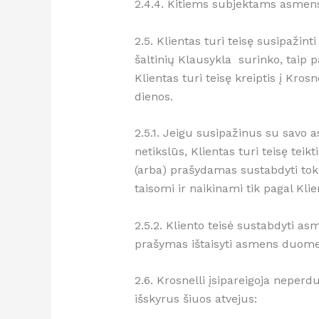
2.4.4. Kitiems subjektams asmens
2.5. Klientas turi teisę susipaži
šaltinių Klausykla surinko, taip p
Klientas turi teisę kreiptis į Kr
dienos.
2.5.1. Jeigu susipažinus su savo
netikslūs, Klientas turi teisę te
(arba) prašydamas sustabdyti to
taisomi ir naikinami tik pagal Kl
2.5.2. Kliento teisė sustabdyti 
prašymas ištaisyti asmens duome
2.6. Krosnelli įsipareigoja nepe
išskyrus šiuos atvejus: