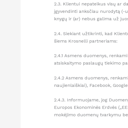
2.3. Klientui nepateikus visų ar 
įgyvendinti anksčiau nurodytą (-us)
knygų ir (ar) nebus galima už juos
2.4. Siekiant užtikrinti, kad Kli
šiems Krosnelli partneriams:
2.4.1 Asmens duomenys, renkami ti
atsiskaitymo paslaugų tiekimo pa
2.4.2 Asmens duomenys, renkami ti
naujienlaiškiai), Facebook, Google
2.4.3. Informuojame, jog Duomenys
Europos Ekonominės Erdvės („EEE“
mokėjimo duomenų tvarkymu bei