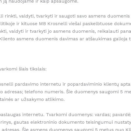
am ją naudojame ir kaip apsaugome.
lli rinkti, valdyti, tvarkyti ir saugoti savo asmens duomenis t
itikoje ir kituose MB Krosnelli viešai paskelbtuose dokume
nkti, valdyti ir tvarkyti jo asmens duomenis, reikalauti pa
ti Kliento asmens duomenis davimas ar atšaukimas galioja tik
rkomi šiais tikslais:
rosnelli pardavimo internetu ir popardaviminio klientų a
što adresas; telefono numeris. Šie duomenys saugomi 5 me
etainės ar užsakymo atlikimo.
už paslaugas internetu. Tvarkomi duomenys: vardas; pavard
rinys, gautas elektroninio dokumento teisingumui nustaty
o adresas. Šie asmens duomenys saugomi 5 metus nuo Klie