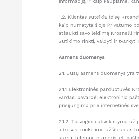
informaciją ir kaip kaupiame, k
1.2. Klientas suteikia teisę Krosne
kaip numatyta šioje Privatumo pol
atšaukti savo leidimą Krosnelli ri
Sutikimo rinkti, valdyti ir tvarky
Asmens duomenys
2.1. Jūsų asmens duomenys yra tva
2.1.1 Elektroninės parduotuvės K
vardas; pavardė; elektroninio pa
prisijungimo prie internetinės sv
2.1.2. Tiesioginio atsiskaitymo 
adresas; mokėjimo užšifruotas tu
suma; telefono numeris; el. pašt