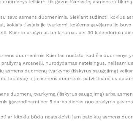
 duomenys teikiami tik gavus išankstinį asmens sutikimą
nti su savo asmens duomenimis. Siekiant sužinoti, kokius a
at, kokiais tikslais jie tvarkomi, kokiems gavėjams jie buvo
osnelli. Kliento prašymas tenkinamas per 30 kalendorinių d
 asmens duomenimis Klientas nustato, kad šie duomenys yr
ikti prašymą Krosnelli, nurodydamas neteisingus, neišsamiu
kių asmens duomenų tvarkymo (išskyrus saugojimą) veik
iento tapatybę ir jo asmens duomenis patvirtinančius doku
asmens duomenų tvarkymą (išskyrus saugojimą) arba asmens
nis įgyvendinami per 5 darbo dienas nuo prašymo gavimo
rduoti ar kitokiu būdu neatskleisti jam pateiktų asmens d