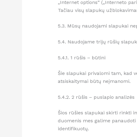
„Internet options“ („Interneto pari
Tačiau visų slapukų užblokavimas 
5.3. Mūsų naudojami slapukai nep
5.4. Naudojame trijų rūšių slapuk
5.4.1. 1 rūšis – būtini
Šie slapukai privalomi tam, kad ve
atsiskaitymai būtų neįmanomi.
5.4.2. 2 rūšis – puslapio analizės
Šios rūšies slapukai skirti rinkti
duomenis mes galime panaudoti sve
identifikuotų.