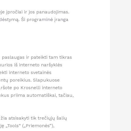
e įpročiai ir jos panaudojimas.
šdėstymą. Ši programinė įranga
 paslaugas ir pateikti tam tikras
urios iš interneto naršyklės
kti interneto svetainės
entų poreikius. Slapukuose
ršote po Krosnelli interneto
ukus priima automatiškai, tačiau,
a atsisakyti tik trečiųjų šalių
ję „Tools“ („Priemonės”),