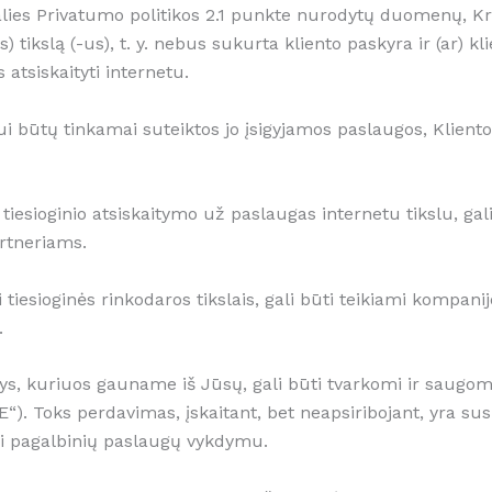
dalies Privatumo politikos 2.1 punkte nurodytų duomenų, K
 tikslą (-us), t. y. nebus sukurta kliento paskyra ir (ar) kl
 atsiskaityti internetu.
entui būtų tinkamai suteiktos jo įsigyjamos paslaugos, Klie
esioginio atsiskaitymo už paslaugas internetu tikslu, gali 
rtneriams.
esioginės rinkodaros tikslais, gali būti teikiami kompani
.
, kuriuos gauname iš Jūsų, gali būti tvarkomi ir saugomi 
). Toks perdavimas, įskaitant, bet neapsiribojant, yra s
 pagalbinių paslaugų vykdymu.