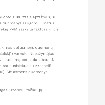
kliento sukurtas slaptažodis, su
mens duomenys saugomi 5 metus
ekių PVM sąskaita faktūra ir joje
 Sutikimas dėl asmens duomenų
nlaiškį”) varnele. Nepažymėjus
vo sutikimą bet kada atšaukti,
 pat susisiekus su Krosnelli
9.00). Šie asmens duomenys
gas Krosnelli, tačiau jų