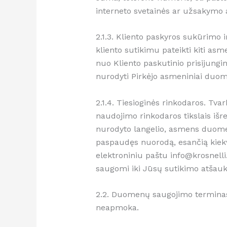
interneto svetainės ar užsakymo a
2.1.3. Kliento paskyros sukūrimo 
kliento sutikimu pateikti kiti 
nuo Kliento paskutinio prisijungi
nurodyti Pirkėjo asmeniniai duo
2.1.4. Tiesioginės rinkodaros. T
naudojimo rinkodaros tikslais išr
nurodyto langelio, asmens duomeny
paspaudęs nuorodą, esančią kiekv
elektroniniu paštu info@krosnell
saugomi iki Jūsų sutikimo atšauk
2.2. Duomenų saugojimo terminas 3
neapmoka.