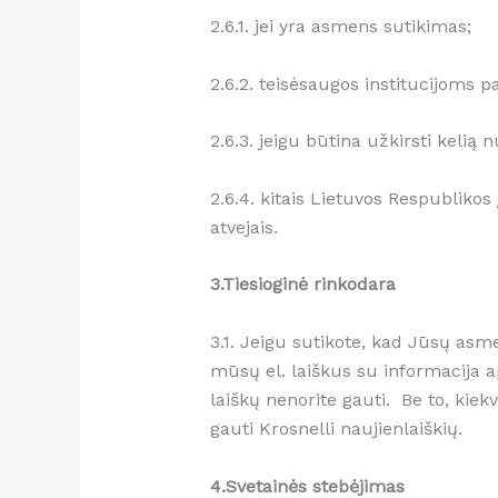
2.6.1. jei yra asmens sutikimas;
2.6.2. teisėsaugos institucijoms 
2.6.3. jeigu būtina užkirsti kelią
2.6.4. kitais Lietuvos Respubliko
atvejais.
3.Tiesioginė rinkodara
3.1. Jeigu sutikote, kad Jūsų asme
mūsų el. laiškus su informacija ap
laiškų nenorite gauti. Be to, kiek
gauti Krosnelli naujienlaiškių.
4.Svetainės stebėjimas