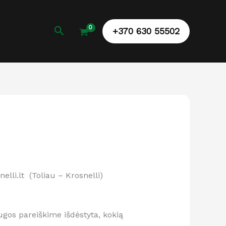
Paieška
+370 630 55502
lli.lt (Toliau – Krosnelli)
ugos pareiškime išdėstyta, kokią