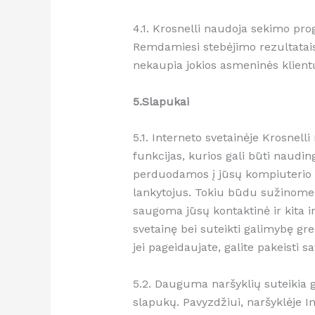
4.1. Krosnelli naudoja sekimo pro
Remdamiesi stebėjimo rezultatais 
nekaupia jokios asmeninės klientų
5.Slapukai
5.1. Interneto svetainėje Krosnell
funkcijas, kurios gali būti naudi
perduodamos į jūsų kompiuterio ki
lankytojus. Tokiu būdu sužinome, 
saugoma jūsų kontaktinė ir kita 
svetainę bei suteikti galimybę gr
jei pageidaujate, galite pakeisti 
5.2. Dauguma naršyklių suteikia ga
slapukų. Pavyzdžiui, naršyklėje In