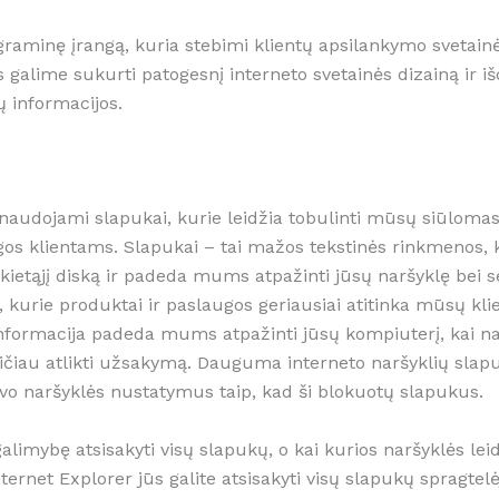
graminę įrangą, kuria stebimi klientų apsilankymo svetainėj
galime sukurti patogesnį interneto svetainės dizainą ir i
 informacijos.
i naudojami slapukai, kurie leidžia tobulinti mūsų siūlomas
ngos klientams. Slapukai – tai mažos tekstinės rinkmenos, k
etąjį diską ir padeda mums atpažinti jūsų naršyklę bei se
kurie produktai ir paslaugos geriausiai atitinka mūsų kli
informacija padeda mums atpažinti jūsų kompiuterį, kai na
eičiau atlikti užsakymą. Dauguma interneto naršyklių slap
savo naršyklės nustatymus taip, kad ši blokuotų slapukus.
limybę atsisakyti visų slapukų, o kai kurios naršyklės leidži
ternet Explorer jūs galite atsisakyti visų slapukų spragtelė