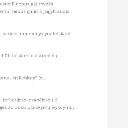
rosnelli nebus galimybės
ientui nebus galima įsigyti audio
nto asmens duomenys yra teikiami
būti teikiami elektroninių
joms „Mailchimp” (el.
teritorijose, esančiose už
usijęs su Jūsų užsakymų įvykdymu,