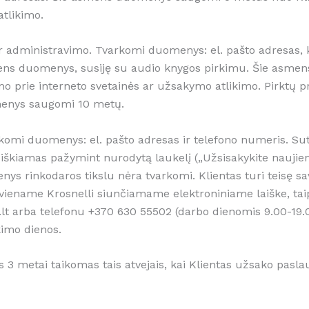
tlikimo.
ir administravimo. Tvarkomi duomenys: el. pašto adresas, 
asmens duomenys, susiję su audio knygos pirkimu. Šie as
mo prie interneto svetainės ar užsakymo atlikimo. Pirktų pr
menys saugomi 10 metų.
varkomi duomenys: el. pašto adresas ir telefono numeris.
eiškiamas pažymint nurodytą laukelį („Užsisakykite naujie
s rinkodaros tikslu nėra tvarkomi. Klientas turi teisę sa
iename Krosnelli siunčiamame elektroniniame laiške, taip
i.lt arba telefonu +370 630 55502 (darbo dienomis 9.00-1
imo dienos.
 metai taikomas tais atvejais, kai Klientas užsako paslau