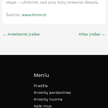
etape – užtikrinti, kad pica būtų tinkamai iškepta.
Šaltinis:
www.15min.lt
←
Ankstesnis Įrašas
Kitas Įrašas
→
Meniu
Pradžia
Krosnių pardavimas
Krosnių nuoma
Apie mus