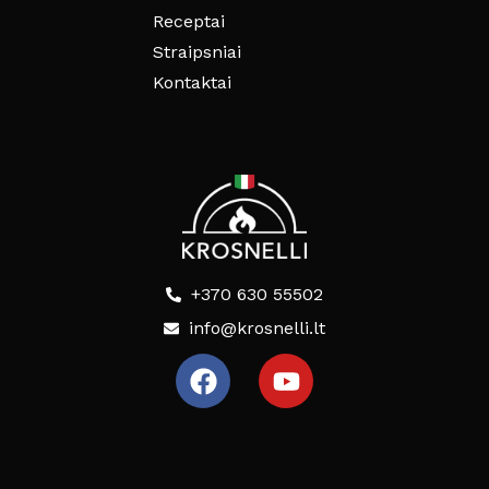
Receptai
Straipsniai
Kontaktai
+370 630 55502
info@krosnelli.lt
F
Y
a
o
c
u
e
t
b
u