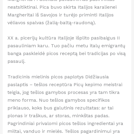
neatsitiktinai. Pica buvo skirta Italijos karalienei
Margheritai iš Savojos ir turėjo priminti Italijos
vėliavos spalvas (žalią-baltą-raudoną).
XX a. picerijų kultūra Italijoje išplito pasibaigus II
pasauliniam karu. Tuo pačiu metu italų emigrantų
banga paskleidė picos receptą bei tradicijas po visą
pasaulį.
Tradicinis mielinis picos paplotys Didžiausia
paslaptis – tešlos receptūra Picų kepimo meistrai
teigia, jog tešlos gamybos procesas yra tam tikra
meno forma. Nuo tešlos gamybos specifikos
priklauso, koks bus galutinis rezultatas: ar tai
plonas ir traškus, ar storas, minkštas padas.
Pagrindiniai privalomi picos tešlos ingredientai yra
miltai, vanduo ir mielės. Tešlos pagardinimui yra