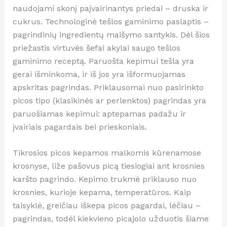
naudojami skonį paįvairinantys priedai – druska ir
cukrus. Technologinė tešlos gaminimo paslaptis –
pagrindinių ingredientų maišymo santykis. Dėl šios
priežastis virtuvės šefai akylai saugo tešlos
gaminimo receptą. Paruošta kepimui tešla yra
gerai išminkoma, ir iš jos yra išformuojamas
apskritas pagrindas. Priklausomai nuo pasirinkto
picos tipo (klasikinės ar perlenktos) pagrindas yra
paruošiamas kepimui: aptepamas padažu ir
įvairiais pagardais bei prieskoniais.
Tikrosios picos kepamos malkomis kūrenamose
krosnyse, liže pašovus picą tiesiogiai ant krosnies
karšto pagrindo. Kepimo trukmė priklauso nuo
krosnies, kurioje kepama, temperatūros. Kaip
taisyklė, greičiau iškepa picos pagardai, lėčiau –
pagrindas, todėl kiekvieno picajolo užduotis šiame