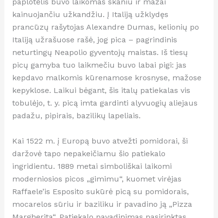
paplotėlis buvo laikomas skaniu ir mažai
kainuojančiu užkandžiu. Į Italiją užklydęs
prancūzų rašytojas Alexandre Dumas, kelionių po
Italiją užrašuose rašė, jog pica – pagrindinis
neturtingų Neapolio gyventojų maistas. Iš tiesų
picų gamyba tuo laikmečiu buvo labai pigi: jas
kepdavo malkomis kūrenamose krosnyse, mažose
kepyklose. Laikui bėgant, šis italų patiekalas vis
tobulėjo, t. y. picą imta gardinti alyvuogių aliejaus
padažu, pipirais, bazilikų lapeliais.
Kai 1522 m. į Europą buvo atvežti pomidorai, ši
daržovė tapo nepakeičiamu šio patiekalo
ingridientu. 1889 metai simboliškai laikomi
moderniosios picos „gimimu“, kuomet virėjas
Raffaele’is Esposito sukūrė picą su pomidorais,
mocarelos sūriu ir baziliku ir pavadino ją „Pizza
Margherita“. Patiekalo pavadinimas pasirinktas