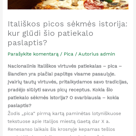
Itališkos picos sėkmės istorija:
kur glūdi šio patiekalo
paslaptis?
Parašykite komentarą
/
Pica
/ Autorius
admin
Nacionalinis itališkos virtuvės patiekalas – pica –
šiandien yra plačiai paplitęs visame pasaulyje.
Įvairių tautų virtuvės, pritaikydamos savo tradicijas,
pradėjo siūlyti savus picų receptus. Kokia šio
patiekalo sėkmės istorija? O svarbiausia – kokia
paslaptis?
Žodis „pica“ pirmą kartą paminėtas lotyniškuose
tekstuose apie Italijos miestą Gaetą dar X a.
Renesanso laikais šis krosnyje kepamas tešlos