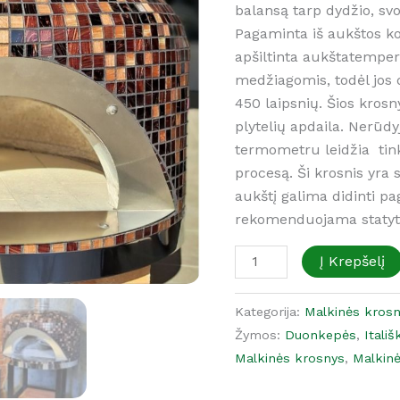
balansą tarp dydžio, sv
Pagaminta iš aukštos ko
apšiltinta aukštatemper
medžiagomis, todėl jos 
450 laipsnių. Šios kro
plytelių apdaila. Nerūdy
termometru leidžia tin
procesą. Ši krosnis yra
aukštį galima didinti pag
rekomenduojama statyti
Į Krepšelį
Kategorija:
Malkinės kros
Žymos:
Duonkepės
,
Itali
Malkinės krosnys
,
Malkin