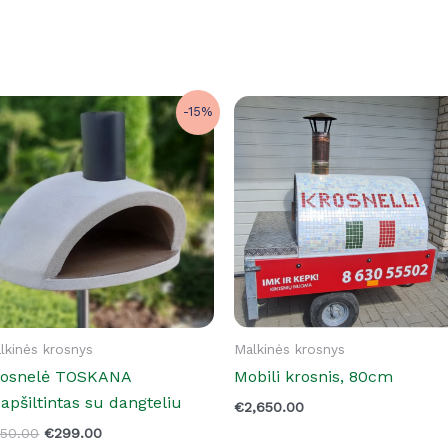
Original
Current
-15%
price
price
was:
is:
€350.00.
€299.00.
lkinės krosnys
Malkinės krosnys
rosnelė TOSKANA
Mobili krosnis, 80cm
apšiltintas su dangteliu
€
2,650.00
350.00
€
299.00