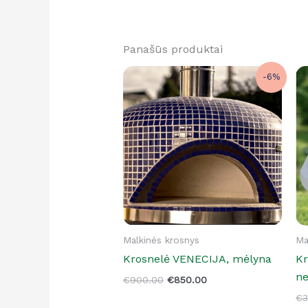
Panašūs produktai
Original
Current
-6%
price
price
was:
is:
€900.00.
€850.00.
Malkinės krosnys
Ma
Krosnelė VENECIJA, mėlyna
K
ne
€
900.00
€
850.00
€