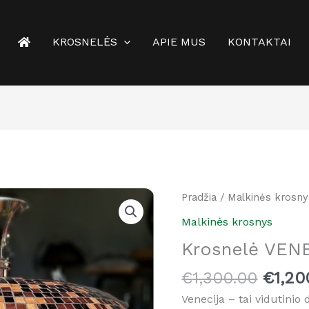
KROSNELĖS
APIE MUS
KONTAKTAI
Origin
produkto
Pradžia
/
Malkinės krosny
price
kiekis:
Malkinės krosnys
was:
Krosnelė
Krosnelė VEN
€1,30
VENECIJA
€
1,300.00
€
1,20
Venecija – tai vidutinio 