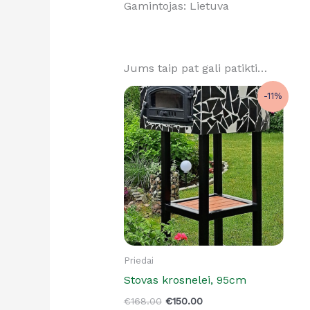
Gamintojas: Lietuva
Jums taip pat gali patikti…
Original
Current
-11%
price
price
was:
is:
€168.00.
€150.00.
Priedai
Stovas krosnelei, 95cm
€
168.00
€
150.00