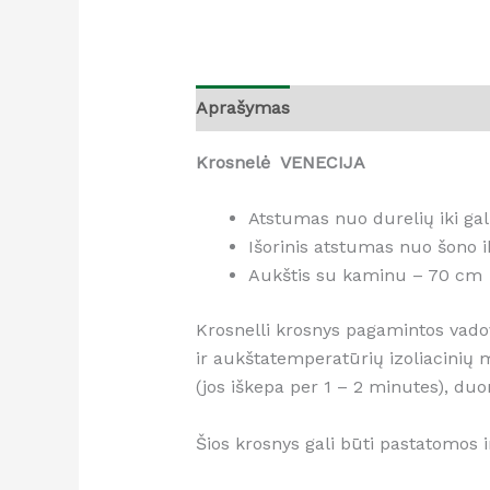
Aprašymas
Atsiliepimai (0)
Krosnelė VENECIJA
Atstumas nuo durelių iki ga
Išorinis atstumas nuo šono 
Aukštis su kaminu – 70 cm
Krosnelli krosnys pagamintos vado
ir aukštatemperatūrių izoliacinių m
(jos iškepa per 1 – 2 minutes), duo
Šios krosnys gali būti pastatomos ir