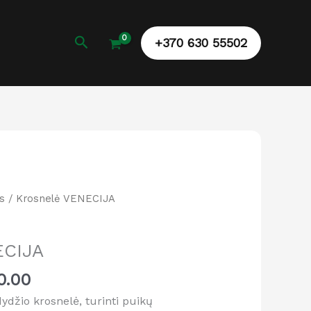
Paieška
+370 630 55502
al
Current
s
/ Krosnelė VENECIJA
price
is:
ECIJA
0.00.
€1,200.00.
0.00
dydžio krosnelė, turinti puikų