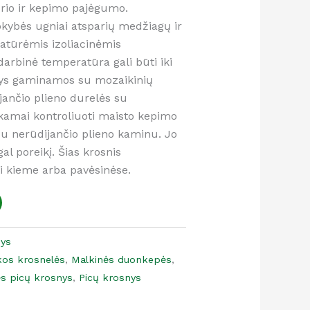
orio ir kepimo pajėgumo.
kybės ugniai atsparių medžiagų ir
atūrėmis izoliacinėmis
darbinė temperatūra gali būti iki
snys gaminamos su mozaikinių
jančio plieno durelės su
kamai kontroliuoti maisto kepimo
 su nerūdijančio plieno kaminu. Jo
al poreikį. Šias krosnis
 kieme arba pavėsinėse.
nys
škos krosnelės
,
Malkinės duonkepės
,
ės picų krosnys
,
Picų krosnys