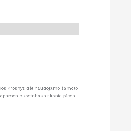
 Šios krosnys dėl naudojamo šamoto
 iškepamos nuostabaus skonio picos