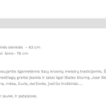
linės sienelės – 63 cm
iki šono– 78 cm
vaujantis ilgametėmis italų krosnių meistrų tradicijomis.
edžiagų greitai įkaista ir labai ilgai išlaiko šilumą. Jose
na, mėsa, žuvis, daržovės, įvairūs troškiniai….
 lauke, ir patalpose.