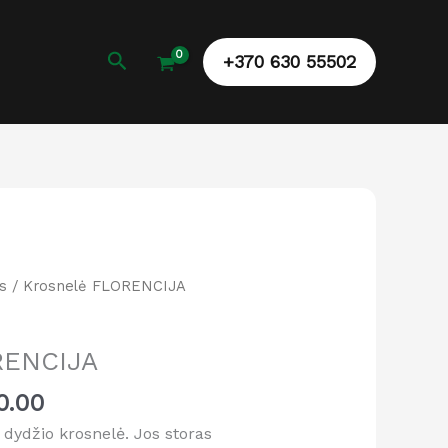
Paieška
+370 630 55502
al
Current
s
/ Krosnelė FLORENCIJA
price
is:
RENCIJA
0.00.
€1,200.00.
0.00
o dydžio krosnelė. Jos storas