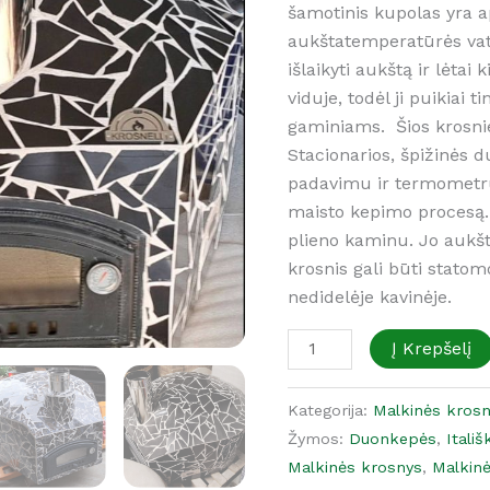
šamotinis kupolas yra ap
aukštatemperatūrės vatos
išlaikyti aukštą ir lėta
viduje, todėl ji puikiai 
gaminiams. Šios krosnie
Stacionarios, špižinės d
padavimu ir termometru 
maisto kepimo procesą. 
plieno kaminu. Jo aukštį
krosnis gali būti stato
nedidelėje kavinėje.
Į Krepšelį
Kategorija:
Malkinės kros
Žymos:
Duonkepės
,
Itali
Malkinės krosnys
,
Malkin