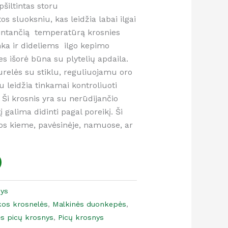
šiltintas storu
 sluoksniu, kas leidžia labai ilgai
i kintančią temperatūrą krosnies
tinka ir dideliems ilgo kepimo
s išorė būna su plytelių apdaila.
urelės su stiklu, reguliuojamu oro
leidžia tinkamai kontroliuoti
Ši krosnis yra su nerūdijančio
 galima didinti pagal poreikį. Ši
mos kieme, pavėsinėje, namuose, ar
nys
škos krosnelės
,
Malkinės duonkepės
,
ės picų krosnys
,
Picų krosnys