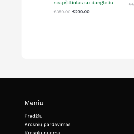
neapšiltintas su dangteliu
€
1
€
350.00
€
299.00
Meniu
Pradžia
Krosnių pardavimas
Krosnių nuoma