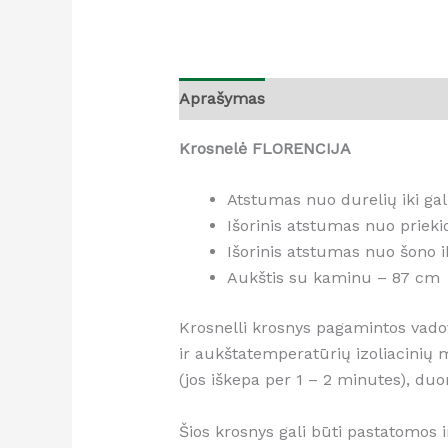
Aprašymas
Atsiliepimai (0)
Krosnelė
FLORENCIJA
Atstumas nuo durelių iki ga
Išorinis atstumas nuo prieki
Išorinis atstumas nuo šono 
Aukštis su kaminu – 87 cm
Krosnelli krosnys pagamintos vado
ir aukštatemperatūrių izoliacinių m
(jos iškepa per 1 – 2 minutes), duo
Šios krosnys gali būti pastatomos ir