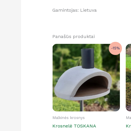
Gamintojas: Lietuva
Panašūs produktai
Original
Current
-15%
price
price
was:
is:
€350.00.
€299.00.
Malkinės krosnys
Ma
Krosnelė TOSKANA
Kr