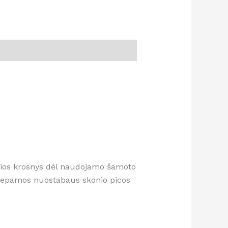
 Šios krosnys dėl naudojamo šamoto
 iškepamos nuostabaus skonio picos