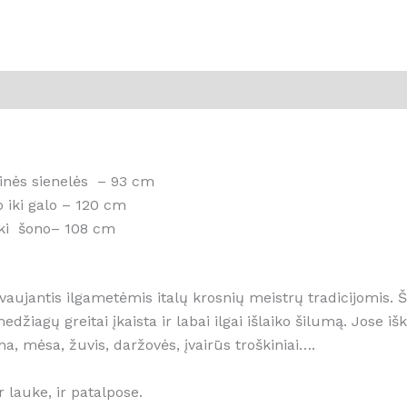
linės sienelės – 93 cm
o iki galo – 120 cm
iki šono– 108 cm
vaujantis ilgametėmis italų krosnių meistrų tradicijomis.
edžiagų greitai įkaista ir labai ilgai išlaiko šilumą. Jose
na, mėsa, žuvis, daržovės, įvairūs troškiniai….
 lauke, ir patalpose.