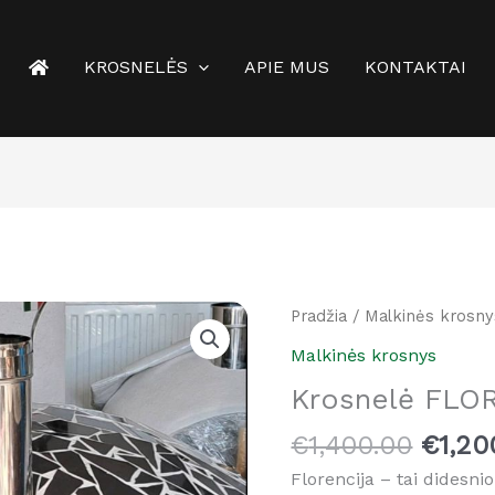
KROSNELĖS
APIE MUS
KONTAKTAI
Origin
produkto
Pradžia
/
Malkinės krosny
price
kiekis:
Malkinės krosnys
was:
Krosnelė
Krosnelė FLO
€1,40
FLORENCIJA
€
1,400.00
€
1,20
Florencija – tai didesni