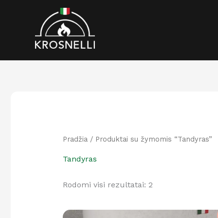
Rūšiuojama
Pereiti
pagal
prie
populiarumą
turinio
Pradžia
/ Produktai su žymomis “Tandyras”
Tandyras
Rodomi visi rezultatai: 2
Original
Current