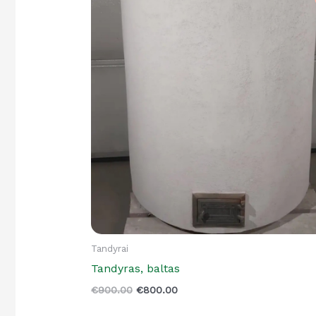
price
price
was:
is:
€900.00.
€800.00.
Tandyrai
Tandyras, baltas
€
900.00
€
800.00